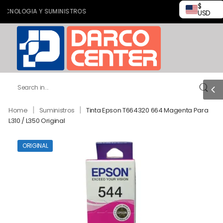
$
OLOGIA Y SUMINISTROS
USD
|
|
Home
Suministros
Tinta Epson T664320 664 Magenta Para
L310 / L350 Original
ORIGINAL