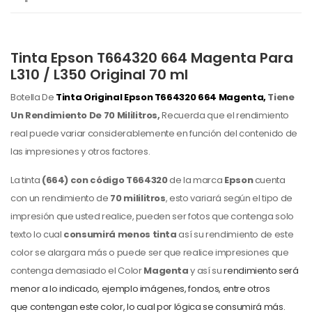
Tinta Epson T664320 664 Magenta Para
L310 / L350 Original 70 ml
Botella De
Tinta Original Epson
T664320 664 Magenta,
Tiene
Un Rendimiento De 70 Mililitros,
Recuerda que el rendimiento
real puede variar considerablemente en función del contenido de
las impresiones y otros factores.
La tinta
(664) con código
T664320
de la marca
Epson
cuenta
con un rendimiento de
70 mililitros
, esto variará según el tipo de
impresión que usted realice, pueden ser fotos que contenga solo
texto lo cual
consumirá menos tinta
así su rendimiento de este
color
se alargara más o puede ser que realice impresiones que
contenga demasiado el Color
Magenta
y así su
rendimiento será
menor a lo indicado, ejemplo imágenes, fondos, entre otros
que contengan este color, lo cual por lógica se consumirá más.