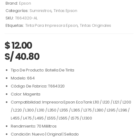
Brand:
Epson
Categorías:
Suministros
,
Tintas Epson
SKU:
T664320-AL
Etiquetas:
Tinta Para Impresora Epson
,
Tintas Originales
$
12.00
S/ 40.80
Tipo De Producto: Botella De Tinta
Modelo: 664
Código De Fabrica: T664320
Color: Magenta
Compatibilidad: Impresora Epson EcoTank L110 / L120 / L121 / L200
/ L220 / L300 / L310 / L350 / L355 / L365 / L375 / L380 / L395 / L396 /
L455 / L475 / L495 / L555 / L565 / L575 / L1300
Rendimiento: 70 Mililitros
Condición: Nuevo | Original | Sellado