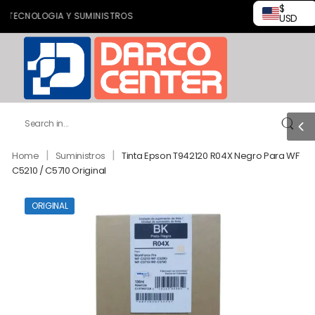
$
ECNOLOGIA Y SUMINISTROS
USD
|
|
Home
Suministros
Tinta Epson T942120 R04X Negro Para WF
C5210 / C5710 Original
ORIGINAL