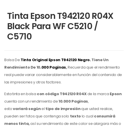
Tinta Epson T942120 R04X
Black Para WF C5210 /
C5710
Bolsa De
Tinta Original Epson
T942120 Negro.
Tiene Un
Rendimiento De 10
.000 Paginas
,
Recuerda que el rendimiento
real puede variar considerablemente en función del contenido de
las impresiones y otros factores.
Esta tinta en bolsa
con código
T942120 R04X
de la marca
Epson
cuenta con un rendimiento de
10.000 Paginas
,
esto
variará
según
el
tipo de impresión
que usted realice,
pueden ser fotos que contenga solo
texto
lo cual
consumirá
menos tinta,
así su rendimiento de este color
se alargara más o