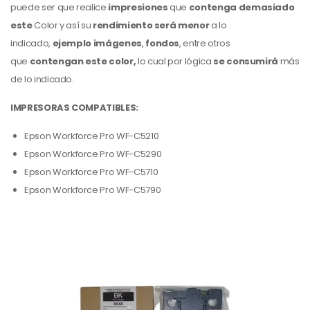
puede ser que realice
impresiones
que
contenga demasiado
este
Color
y así su
rendimiento será menor
a lo
indicado,
ejemplo imágenes
,
fondos
,
entre otros
que
contengan este color,
lo cual por lógica
se consumirá
más
de lo indicado.
IMPRESORAS COMPATIBLES:
Epson Workforce Pro WF-C5210
Epson Workforce Pro WF-C5290
Epson Workforce Pro WF-C5710
Epson Workforce Pro WF-C5790