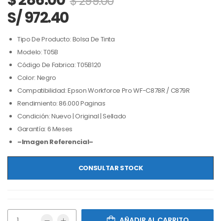
$
286.00
$
299.00
S/ 972.40
Tipo De Producto: Bolsa De Tinta
Modelo: T05B
Código De Fabrica: T05B120
Color: Negro
Compatibilidad: Epson Workforce Pro WF-C878R / C879R
Rendimiento: 86.000 Paginas
Condición: Nuevo | Original | Sellado
Garantía: 6 Meses
–Imagen Referencial–
CONSULTAR STOCK
AÑADIR AL CARRITO