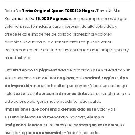
Bolsa De
Tinta Original Epson
T05B120 Negro.
Tiene Un Alto
Rendimiento De
86.000 Pagina
s,
ideal para impresiones de gran
volumen, Está formulada para impresión de alta velocidad y
ofrece texto e imágenes de calidad profesional y colores
brillantes. Recuerda que el rendimiento real puede variar
considerablemente en función del contenido de las impresiones y
otros factores.
Esta tinta en bolsa
pigmentada
de la marca
Epson
cuenta con un
Alto rendimiento de
86.000 Paginas
, esto
variará
según
el
tipo
de impresión
que usted realice, pueden ser fotos que contenga
solo
texto
lo cual
consumirá menos tinta,
así su rendimiento de
este color
se alargará más o puede ser que realice
impresiones
que
contenga demasiado este
Color
y así
su
rendimiento será menor
a lo indicado,
ejemplo
imágenes
,
fondos
,
entre otros que
contengan este color,
lo
cual por lógica
se consumirá
más de lo indicado.