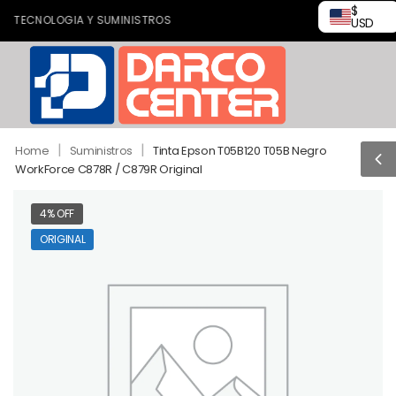
$
 TECNOLOGIA Y SUMINISTROS
USD
|
|
Home
Suministros
Tinta Epson T05B120 T05B Negro
WorkForce C878R / C879R Original
4% OFF
ORIGINAL